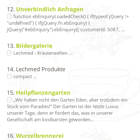
12.
Unverbindlich Anfragen
function ebEnquiryLoadedCheck() { if(typeof jQuery !=
"undefined") { if(jQuery.fn.ebEnquiry) {
jQuery("#ebEnquiry").ebEnquiry({ customerId: 5087, ...
13.
Bildergalerie
Lechmed - Kräuterwelten ...
14.
Lechmed Produkte
compact ...
15.
Heilpflanzengarten
„Wir haben nicht den Garten Eden, aber trotzdem ein
Stück vom Paradies!“ Der Garten ist der letzte Luxus
unserer Tage, denn er fordert das, was in unserer
Gesellschaft am kostbarsten geworden...
16.
Wurzelbrennerei