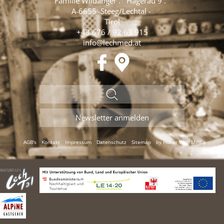
Familie Wildanger
.
Hägerau 9
.
A-6655
Steeg/Lechtal
-
Tirol
+43 676 / 92 63 915
info@lechmed.at
AGB's
Kontakt
Impressum
Datenschutz
Sitemap
by Huber Web Media