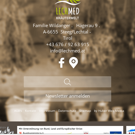
Familie Wildanger
.
Hägerau 9
.
A-6655
Steeg/Lechtal
-
Tirol
+43 676 / 92 63 915
info@lechmed.at
AGB's
Kontakt
Impressum
Datenschutz
Sitemap
by Huber Web Media