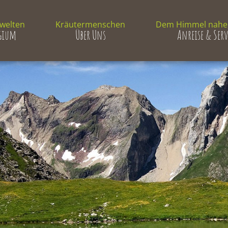
welten
Kräutermenschen
Dem Himmel nahe,
ugium
Über Uns
Anreise & Serv