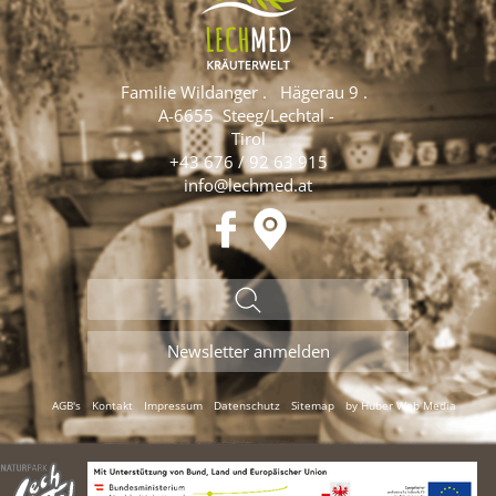
Familie Wildanger
.
Hägerau 9
.
A-6655
Steeg/Lechtal
-
Tirol
+43 676 / 92 63 915
info@lechmed.at
AGB's
Kontakt
Impressum
Datenschutz
Sitemap
by Huber Web Media